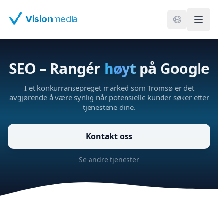
Hopp til hovedinnhold
Vision
media
SEO – Rangér
høyt
på Google
I et konkurransepreget marked som Tromsø er det
avgjørende å være synlig når potensielle kunder søker etter
tjenestene dine.
Kontakt oss
Se andre tjenester