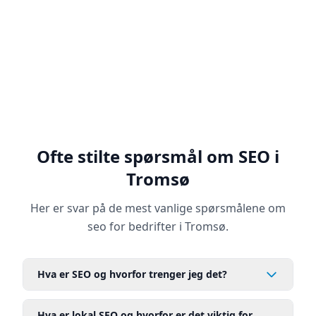
Vi identifiserer hva som fungerer, hva som
ikke fungerer og hvilke muligheter som
finnes. Dette gir oss et solid fundament for å
utvikle en effektiv SEO-strategi.
Ofte stilte spørsmål om SEO i
Tromsø
Her er svar på de mest vanlige spørsmålene om
seo for bedrifter i Tromsø.
Hva er SEO og hvorfor trenger jeg det?
Hva er lokal SEO og hvorfor er det viktig for