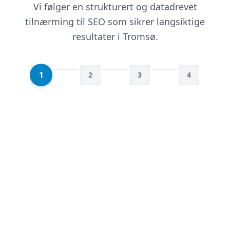
Vi følger en strukturert og datadrevet
tilnærming til SEO som sikrer langsiktige
resultater i Tromsø.
1
2
3
4
Kartlegging og analyse
Vi starter med en grundig analyse av din
nåværende SEO-situasjon, konkurrenter og
søkeordsmuligheter. Basert på dette utvikler
vi en SEO-strategi med klare mål.