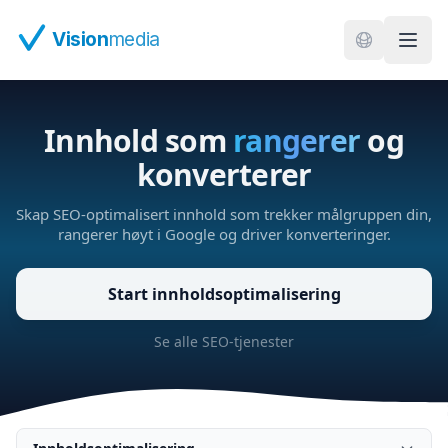
Hopp til hovedinnhold
Vision
media
Innhold som
rangerer
og
konverterer
Skap SEO-optimalisert innhold som trekker målgruppen din,
rangerer høyt i Google og driver konverteringer.
Start innholdsoptimalisering
Se alle SEO-tjenester