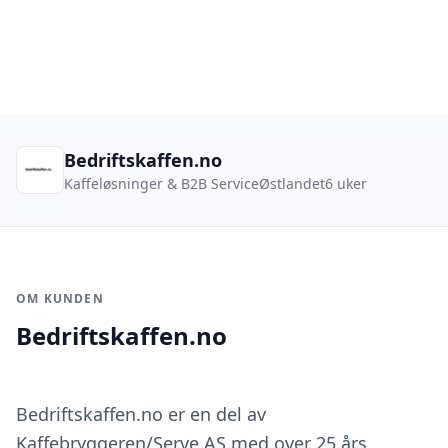
med produktkatalog, intelligent tilbudsskjema
og lokal SEO for Østlandet.
Bedriftskaffen.no
Kaffeløsninger & B2B Service
Østlandet
6 uker
OM KUNDEN
Bedriftskaffen.no
Bedriftskaffen.no er en del av
Kaffebryggeren/Serve AS med over 25 års