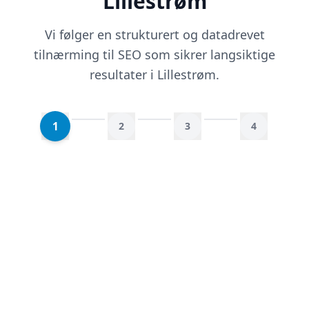
Lillestrøm
Vi følger en strukturert og datadrevet
tilnærming til SEO som sikrer langsiktige
resultater i Lillestrøm.
1
2
3
4
Kartlegging og analyse
Vi starter med en grundig analyse av din
nåværende SEO-situasjon, konkurrenter og
søkeordsmuligheter. Basert på dette utvikler
vi en SEO-strategi med klare mål.