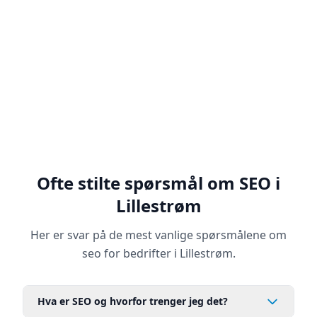
Vi identifiserer hva som fungerer, hva som
ikke fungerer og hvilke muligheter som
finnes. Dette gir oss et solid fundament for å
utvikle en effektiv SEO-strategi.
Ofte stilte spørsmål om SEO i
Lillestrøm
Her er svar på de mest vanlige spørsmålene om
seo for bedrifter i Lillestrøm.
Hva er SEO og hvorfor trenger jeg det?