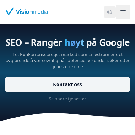
Hopp til hovedinnhold
Vision
media
SEO – Rangér
høyt
på Google
I et konkurransepreget marked som Lillestrøm er det
avgjørende å være synlig når potensielle kunder søker etter
tjenestene dine.
Kontakt oss
Se andre tjenester