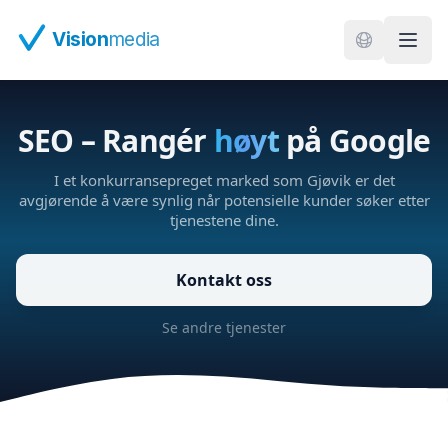
Hopp til hovedinnhold
Vision
media
SEO – Rangér
høyt
på Google
I et konkurransepreget marked som Gjøvik er det
avgjørende å være synlig når potensielle kunder søker etter
tjenestene dine.
Kontakt oss
Se andre tjenester