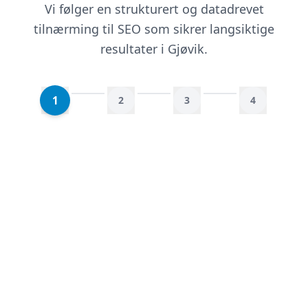
Vi følger en strukturert og datadrevet
tilnærming til SEO som sikrer langsiktige
resultater i Gjøvik.
1
2
3
4
Kartlegging og analyse
Vi starter med en grundig analyse av din
nåværende SEO-situasjon, konkurrenter og
søkeordsmuligheter. Basert på dette utvikler
vi en SEO-strategi med klare mål.