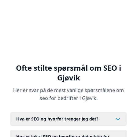
Vi identifiserer hva som fungerer, hva som
ikke fungerer og hvilke muligheter som
finnes. Dette gir oss et solid fundament for å
utvikle en effektiv SEO-strategi.
Ofte stilte spørsmål om SEO i
Gjøvik
Her er svar på de mest vanlige spørsmålene om
seo for bedrifter i Gjøvik.
Hva er SEO og hvorfor trenger jeg det?
Hva er lokal SEO og hvorfor er det viktig for