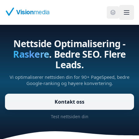
Hopp til hovedinnhold
Vision
media
Nettside Optimalisering -
Raskere
. Bedre SEO. Flere
Leads.
Vi optimaliserer nettsiden din for 90+ PageSpeed, bedre
Google-ranking og høyere konvertering.
Kontakt oss
Test nettsiden din