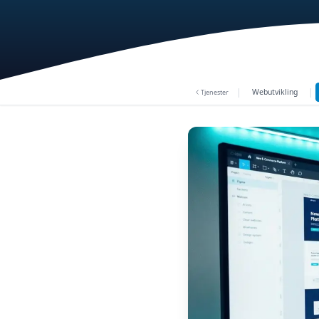
|
|
Webutvikling
Tjenester