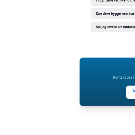
Tilbyr dere vedlikehold 
Kan dere bygge nettbuti
Må jeg levere alt innhold
Kontakt oss f
T