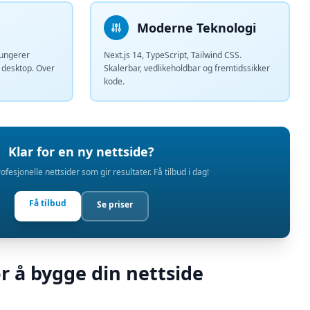
Moderne Teknologi
fungerer
Next.js 14, TypeScript, Tailwind CSS.
g desktop. Over
Skalerbar, vedlikeholdbar og fremtidssikker
kode.
Klar for en ny nettside?
ofesjonelle nettsider som gir resultater. Få tilbud i dag!
Få tilbud
Se priser
or å bygge din nettside