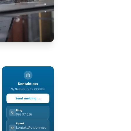
Kontakt oss
Ny Nettside
fra
fra 49.900 kr
Send melding →
Ring
992 97 636
E-post
kontakt@visionmed