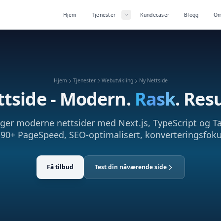
Hjem
Tjenester
Kundecaser
Blogg
Om
Hjem
Tjenester
Webutvikling
Ny Nettside
tside - Modern.
Rask
. Res
gger moderne nettsider med Next.js, TypeScript og Ta
 90+ PageSpeed, SEO-optimalisert, konverteringsfoku
Få tilbud
Test din nåværende side