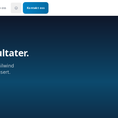
 oss
Kontakt oss
ultater.
ilwind
sert.