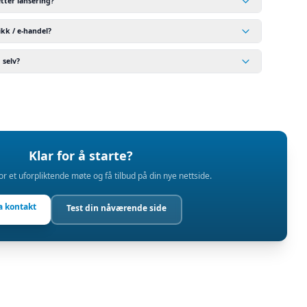
etter lansering?
kk / e-handel?
 selv?
Klar for å starte?
or et uforpliktende møte og få tilbud på din nye nettside.
a kontakt
Test din nåværende side