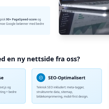
ypisk
90+ PageSpeed-score
og
– noe Google belønner med bedre
d en ny nettside fra oss?
se
SEO-Optimalisert
xt.js og
Teknisk SEO inkludert: meta-tagger,
ting = bedre
strukturerte data, sitemap,
bildekomprimering, mobil-first design.