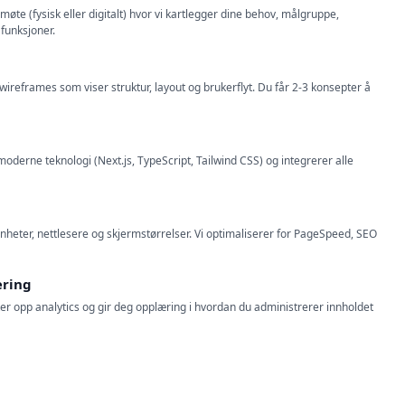
møte (fysisk eller digitalt) hvor vi kartlegger dine behov, målgruppe,
funksjoner.
 wireframes som viser struktur, layout og brukerflyt. Du får 2-3 konsepter å
oderne teknologi (Next.js, TypeScript, Tailwind CSS) og integrerer alle
enheter, nettlesere og skjermstørrelser. Vi optimaliserer for PageSpeed, SEO
æring
tter opp analytics og gir deg opplæring i hvordan du administrerer innholdet