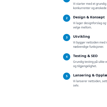
Vi starter med et grundig 
konkurrenter og ønskede 
Design & Konsept
2
Vi lager designforslag og
velge mellom.
Utvikling
3
Vi bygger nettsiden med m
nødvendige funksjoner.
Testing & SEO
4
Grundig testing på ulike 
og tilgjengelighet.
Lansering & Oppl
5
Vi lanserer nettsiden, se
selv.