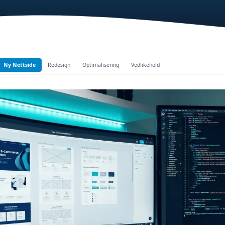
Ny Nettside
Redesign
Optimalisering
Vedlikehold