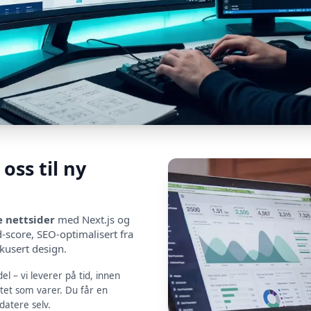
oss til ny
 nettsider
med Next.js og
-score, SEO-optimalisert fra
kusert design.
del – vi leverer på tid, innen
itet som varer. Du får en
datere selv.