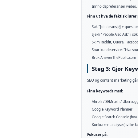
Innholdspreferanser (video, a
Finn ut hva de faktisk lurer 
Søk "[din bransje] + questi
Sjekk "People Also Ask" i søk
Skim Reddit, Quora, Facebo
Spør kundeservice: "Hva sp
Bruk AnswerThePublic.com
Steg 3: Gjør Ke
SEO og content marketing går 
Finn keywords med:
Ahrefs / SEMrush / Ubersug
Google Keyword Planner
Google Search Console (hva r
Konkurrentanalyse (hvilke k
Fokuser på: