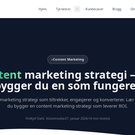
Hjem
Tjenester
Kundecaser
Blogg
Om
Content Marketing
tent
marketing strategi –
bygger du en som fungere
marketing strategi som tiltrekker, engasjerer og konverterer. Læ
du bygger en content marketing-strategi som leverer ROI.
Fridtjof Dahl, Visionmedia
27. januar 2026
10 min lesetid