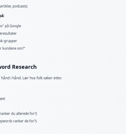
rtikler, podcasts)
på:
ons" på Google
eresultater
ok-grupper
ør kundene om?"
yword Research
hånd i hånd. Lær hva folk søker etter.
gest
anker du allerede for?)
eywords ranker de for?)