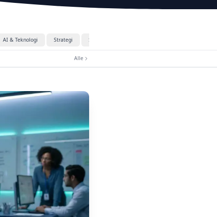
AI & Teknologi
Strategi
Sosiale Medier
E-handel
Video
E-po
Alle