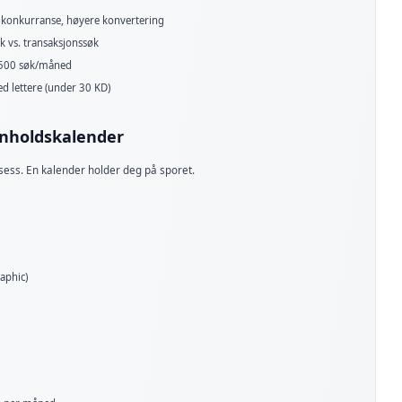
 konkurranse, høyere konvertering
 vs. transaksjonssøk
500 søk/måned
d lettere (under 30 KD)
nnholdskalender
ksess. En kalender holder deg på sporet.
aphic)