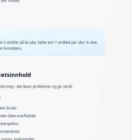
g per måned
 4 artikler på én uke, heller enn 1 artikkel per uke i 4 uker.
er konsistens.
itetsinnhold
skriving - det løser problemer og gir verdi.
:
 kan bruke
den (ikke overfladisk)
/perspektiv
 screenshots
t points, mellomtitler