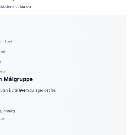
eksisterende kunder
ns/måned
åned
d
etid
in Målgruppe
 uten å vite
hvem
du lager det for.
, inntekt)
ter