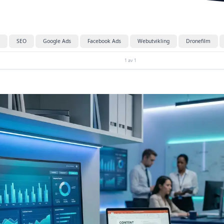
SEO
Google Ads
Facebook Ads
Webutvikling
Dronefilm
1 av 1