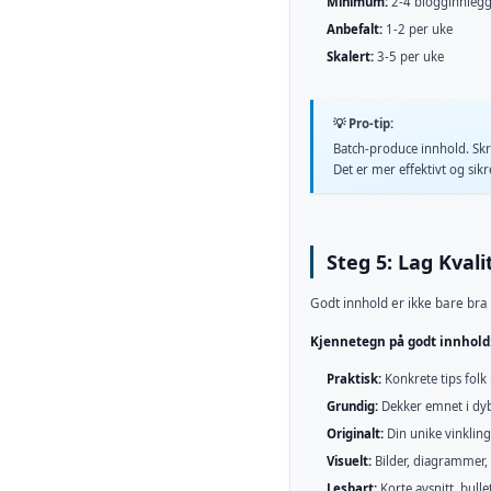
Minimum:
2-4 blogginnleg
Anbefalt:
1-2 per uke
Skalert:
3-5 per uke
💡 Pro-tip:
Batch-produce innhold. Skriv
Det er mer effektivt og sikr
Steg 5: Lag Kval
Godt innhold er ikke bare bra 
Kjennetegn på godt innhold
Praktisk:
Konkrete tips folk
Grundig:
Dekker emnet i dyb
Originalt:
Din unike vinkling
Visuelt:
Bilder, diagrammer,
Lesbart:
Korte avsnitt, bulle