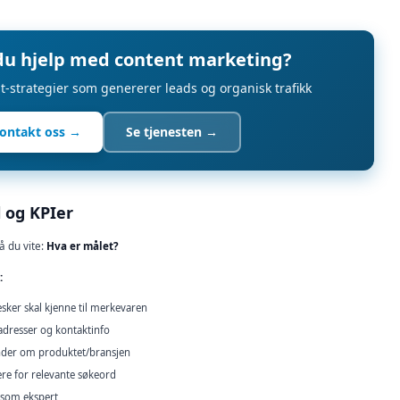
du hjelp med content marketing?
t-strategier som genererer leads og organisk trafikk
ontakt oss →
Se tjenesten →
l og KPIer
å du vite:
Hva er målet?
:
ker skal kjenne til merkevaren
dresser og kontaktinfo
der om produktet/bransjen
e for relevante søkeord
å som ekspert