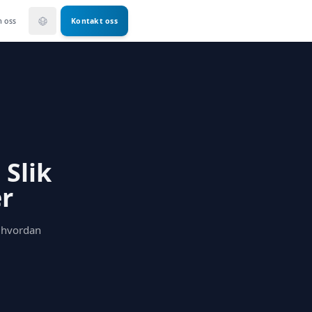
 oss
Kontakt oss
 Slik
r
r hvordan