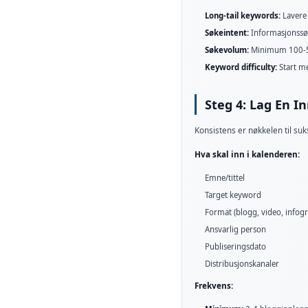
Long-tail keywords:
Lavere
Søkeintent:
Informasjonssøk
Søkevolum:
Minimum 100-
Keyword difficulty:
Start me
Steg 4: Lag En I
Konsistens er nøkkelen til su
Hva skal inn i kalenderen:
Emne/tittel
Target keyword
Format (blogg, video, infogr
Ansvarlig person
Publiseringsdato
Distribusjonskanaler
Frekvens: