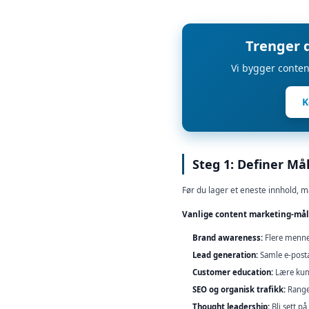
Trenger 
Vi bygger conten
K
Steg 1: Definer Må
Før du lager et eneste innhold, m
Vanlige content marketing-mål
Brand awareness:
Flere mennes
Lead generation:
Samle e-posta
Customer education:
Lære kun
SEO og organisk trafikk:
Ranger
Thought leadership:
Bli sett p