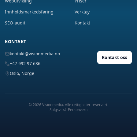
Webutvikling
Priser
Innholdsmarkedsføring
Verktøy
SEO-audit
Kontakt
KONTAKT
kontakt@visionmedia.no
Kontakt oss
+47 992 97 636
Oslo, Norge
©
2026
Visionmedia. Alle rettigheter reservert.
Salgsvilkår
Personvern