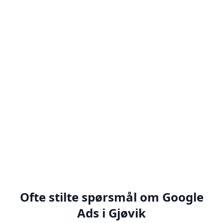
Strategi og målsetting
Vi starter med å forstå din bedrift, målgruppe
og mål. Dette danner grunnlaget for en
skreddersydd Google Ads-strategi som gir
målbare resultater.
Vi definerer klare KPIer, setter realistiske mål
og lager en strategi som sikrer maksimal ROI
på annonsebudsjettet ditt.
Ofte stilte spørsmål om Google
Ads i Gjøvik