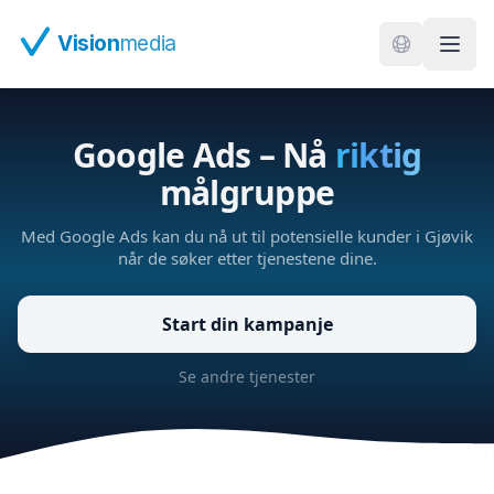
Hopp til hovedinnhold
Vision
media
Google Ads – Nå
riktig
målgruppe
Med Google Ads kan du nå ut til potensielle kunder i Gjøvik
når de søker etter tjenestene dine.
Start din kampanje
Se andre tjenester