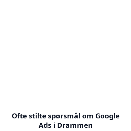
Strategi og målsetting
Vi starter med å forstå din bedrift, målgruppe
og mål. Dette danner grunnlaget for en
skreddersydd Google Ads-strategi som gir
målbare resultater.
Vi definerer klare KPIer, setter realistiske mål
og lager en strategi som sikrer maksimal ROI
på annonsebudsjettet ditt.
Ofte stilte spørsmål om Google
Ads i Drammen