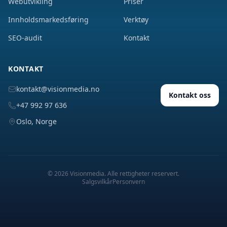
Webutvikling
Priser
Innholdsmarkedsføring
Verktøy
SEO-audit
Kontakt
KONTAKT
kontakt@visionmedia.no
Kontakt oss
+47 992 97 636
Oslo, Norge
©
2026
Visionmedia. Alle rettigheter reservert.
Salgsvilkår
Personvern