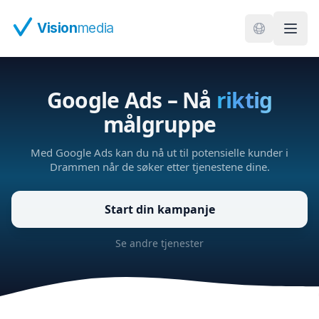
Hopp til hovedinnhold
Vision
media
Google Ads – Nå
riktig
målgruppe
Med Google Ads kan du nå ut til potensielle kunder i
Drammen når de søker etter tjenestene dine.
Start din kampanje
Se andre tjenester