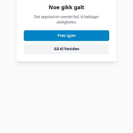
Noe gikk galt
Det oppstod en uventet feil. Vi beklager
uleiligheten.
Prøv igjen
Gå til forsiden