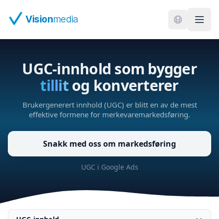
Hopp til hovedinnhold
Vision
media
UGC-innhold som bygger
tillit
og konverterer
Brukergenerert innhold (UGC) er blitt en av de mest
effektive formene for merkevaremarkedsføring.
Snakk med oss om markedsføring
UGC i Google Ads