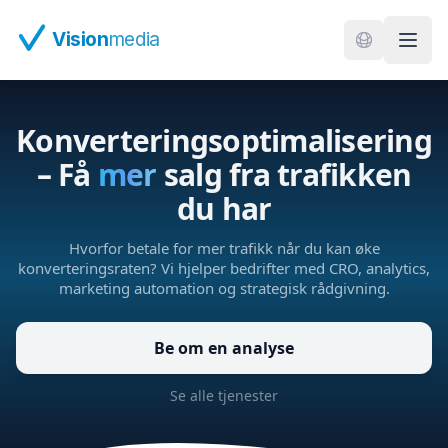
Hopp til hovedinnhold
Vision
media
Konverteringsoptimalisering
– Få
mer
salg fra trafikken
du har
Hvorfor betale for mer trafikk når du kan øke
konverteringsraten? Vi hjelper bedrifter med CRO, analytics,
marketing automation og strategisk rådgivning.
Be om en analyse
Se alle tjenester