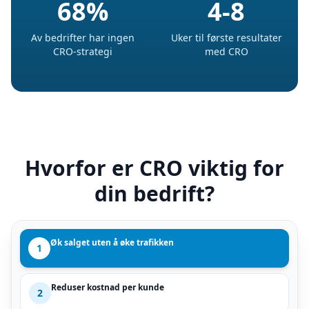
68%
4-8
Av bedrifter har ingen
Uker til første resultater
CRO-strategi
med CRO
Hvorfor er CRO viktig for
din bedrift?
Øk salget uten å øke trafikken
1
Reduser kostnad per kunde
2