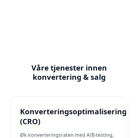
å identifisere flaskehalser og friksjonspunkter.
Basert på data og innsikt lager vi en prioritert
liste over forbedringsmuligheter.
Våre tjenester innen
konvertering & salg
Konverteringsoptimalisering
(CRO)
Øk konverteringsraten med A/B-testing,