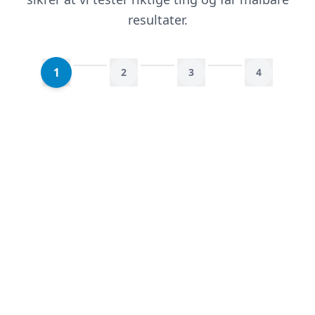
resultater.
1
2
3
4
Analyse og innsikt
Vi starter med en grundig analyse av
nettsiden din ved hjelp av heatmaps, session
recordings og brukertesting. Dette gir oss
innsikt i hvor brukerne sliter, hvor de klikker
og hvor de forlater siden.
Vi analyserer også konverteringsflyten din for