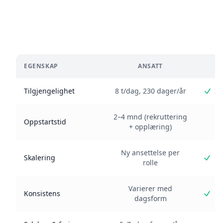
Spar potensielt over 500 000 kr/år sammenlignet
med ansettelse
EGENSKAP
ANSATT
Tilgjengelighet
8 t/dag, 230 dager/år
24
2–4 mnd (rekruttering
Oppstartstid
+ opplæring)
Ny ansettelse per
L
Skalering
rolle
Varierer med
Konsistens
dagsform