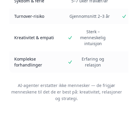
Sykdom & ferie
5–7 uker fravær/år
Turnover-risiko
Gjennomsnitt 2–3 år
In
Sterk –
Ka
Kreativitet & empati
menneskelig
intuisjon
Komplekse
Erfaring og
Ka
forhandlinger
relasjon
AI-agenter erstatter ikke mennesker — de frigjør
menneskene til det de er best på: kreativitet, relasjoner
og strategi.