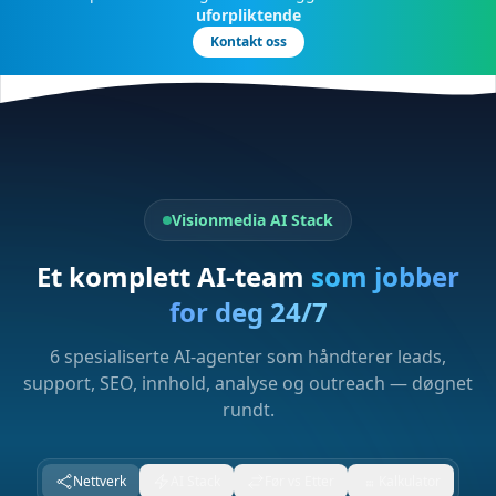
uforpliktende
Kontakt oss
Visionmedia AI Stack
Et komplett AI-team
som jobber
for deg 24/7
6 spesialiserte AI-agenter som håndterer leads,
support, SEO, innhold, analyse og outreach — døgnet
rundt.
Nettverk
AI Stack
Før vs Etter
Kalkulator