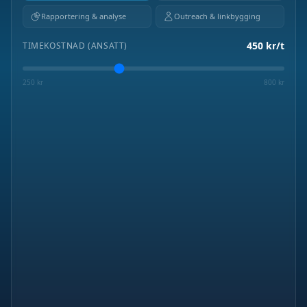
Rapportering & analyse
Outreach & linkbygging
450
kr/t
TIMEKOSTNAD (ANSATT)
250
kr
800
kr
UTEN AI STACK
MED AI STACK
496 800
kr
41 880
kr
1 104 timer/år
3 490 kr/mnd
92% billigere