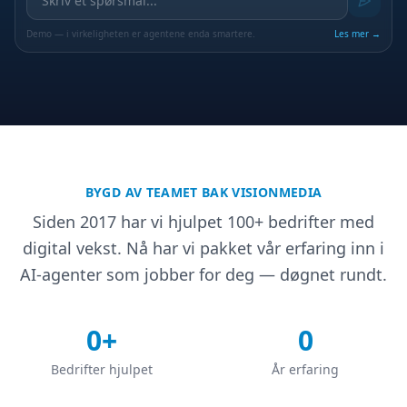
Demo — i virkeligheten er agentene enda smartere.
Les mer →
BYGD AV TEAMET BAK VISIONMEDIA
Siden 2017 har vi hjulpet 100+ bedrifter med
digital vekst. Nå har vi pakket vår erfaring inn i
AI-agenter som jobber for deg — døgnet rundt.
0
+
0
Bedrifter hjulpet
År erfaring