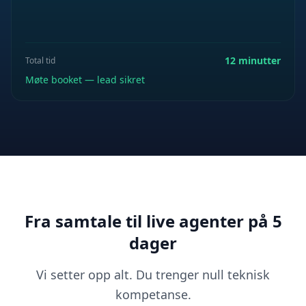
12 minutter
Total tid
Møte booket — lead sikret
Fra samtale til live agenter på 5
dager
Vi setter opp alt. Du trenger null teknisk
kompetanse.