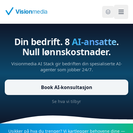
Hopp til hovedinnhold
Vision
media
Din bedrift. 8
AI-ansatte
.
Null lønnskostnader.
Visionmedia AI Stack gir bedriften din spesialiserte AI-
agenter som jobber 24/7.
Book AI-konsultasjon
Se hva vi tilbyr
Usikker på hva du trenger? Vi kartlegger behovene dine —