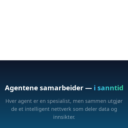
Agentene samarbeider —
i sanntid
Hver agent er en spesialist, men sammen utgjør
de et intelligent nettverk som deler data og
innsikter.