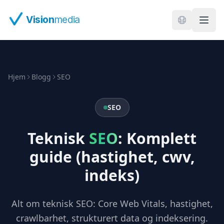
Hopp til hovedinnhold
Vision
media
Hjem
Blogg
SEO
SEO
Teknisk
SEO
: Komplett
guide (hastighet, cwv,
indeks)
Alt om teknisk SEO: Core Web Vitals, hastighet,
crawlbarhet, strukturert data og indeksering.