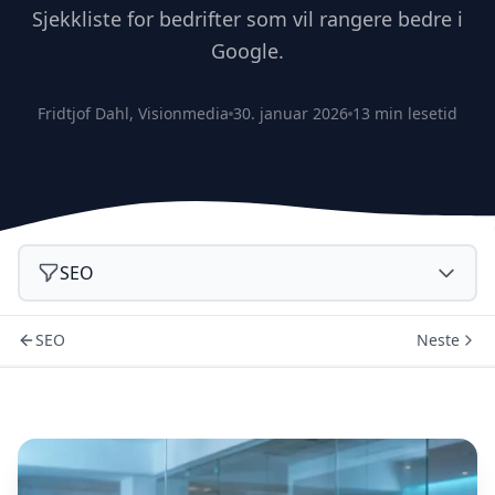
Sjekkliste for bedrifter som vil rangere bedre i
Google.
Fridtjof Dahl, Visionmedia
30. januar 2026
13 min lesetid
SEO
SEO
Neste