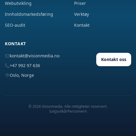
Webutvikling
Priser
Innholdsmarkedsføring
Verktøy
SEO-audit
Kontakt
KONTAKT
kontakt@visionmedia.no
Kontakt oss
+47 992 97 636
Oslo, Norge
©
2026
Visionmedia. Alle rettigheter reservert.
Salgsvilkår
Personvern