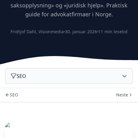
saksopplysning» og «juridisk hjelp». Praktisk
guide for advokatfirmaer i Norge.
Fridtjof Dahl, Visionmedia
30. januar 2026
11 min lesetid
SEO
SEO
Neste