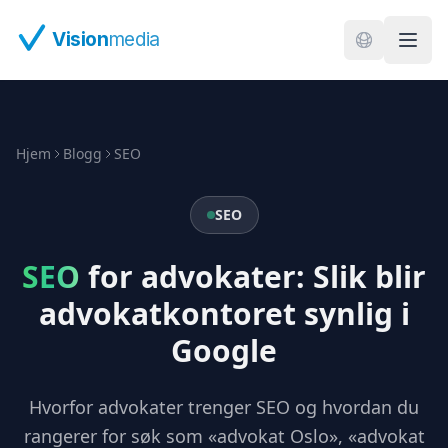
Hopp til hovedinnhold
Vision
media
Hjem
Blogg
SEO
SEO
SEO
for advokater: Slik blir
advokatkontoret synlig i
Google
Hvorfor advokater trenger SEO og hvordan du
rangerer for søk som «advokat Oslo», «advokat