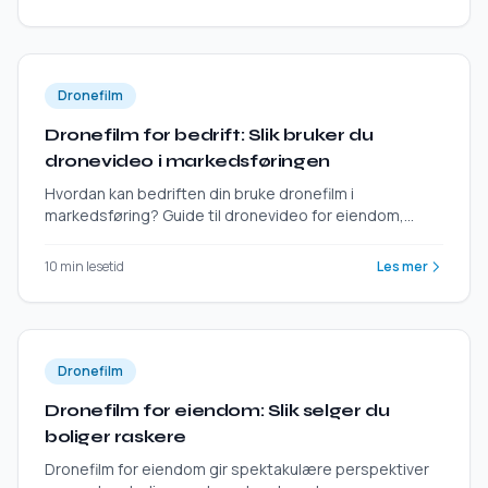
Dronefilm
Dronefilm for bedrift: Slik bruker du
dronevideo i markedsføringen
Hvordan kan bedriften din bruke dronefilm i
markedsføring? Guide til dronevideo for eiendom,
bygg, turisme og mer – og hvordan du får profesjonell
dronefilm.
10 min lesetid
Les mer
Dronefilm
Dronefilm for eiendom: Slik selger du
boliger raskere
Dronefilm for eiendom gir spektakulære perspektiver