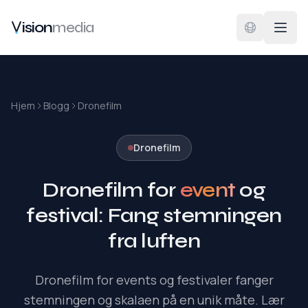
Hopp til hovedinnhold
ision
media
Hjem
Blogg
Dronefilm
Dronefilm
Dronefilm for
event
og
festival: Fang stemningen
fra luften
Dronefilm for events og festivaler fanger
stemningen og skalaen på en unik måte. Lær