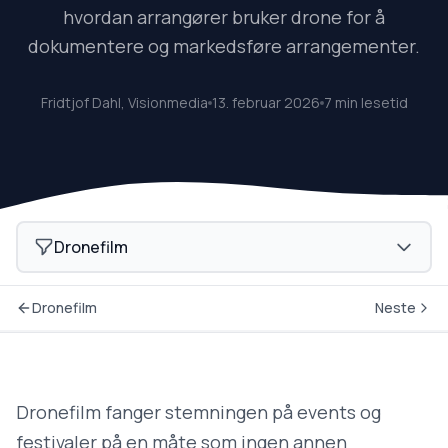
hvordan arrangører bruker drone for å
dokumentere og markedsføre arrangementer.
Fridtjof Dahl, Visionmedia
13. februar 2026
7 min lesetid
Dronefilm
Dronefilm
Neste
Dronefilm fanger stemningen på events og
festivaler på en måte som ingen annen