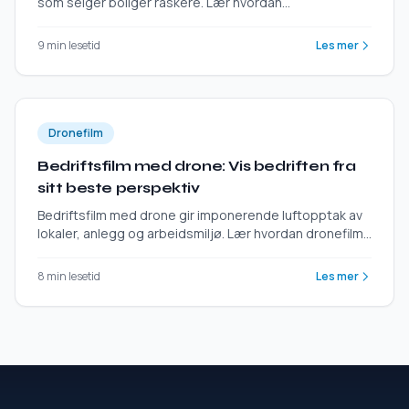
som selger boliger raskere. Lær hvordan
eiendomsmeglere og utbyggere bruker luftfoto for å
tiltrekke flere kjøpere.
9 min lesetid
Les mer
Dronefilm
Bedriftsfilm med drone: Vis bedriften fra
sitt beste perspektiv
Bedriftsfilm med drone gir imponerende luftopptak av
lokaler, anlegg og arbeidsmiljø. Lær hvordan dronefilm
styrker bedriftspresentasjonen din.
8 min lesetid
Les mer